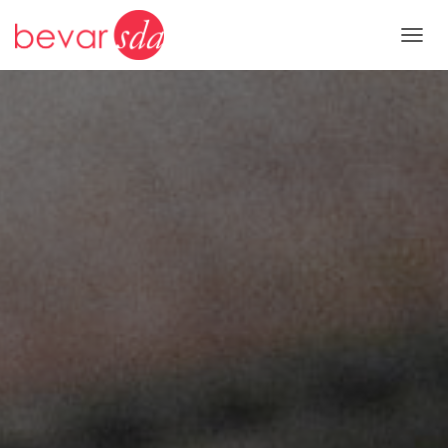
V
I
S
/
S
K
J
U
L
N
A
V
I
G
A
S
J
O
N