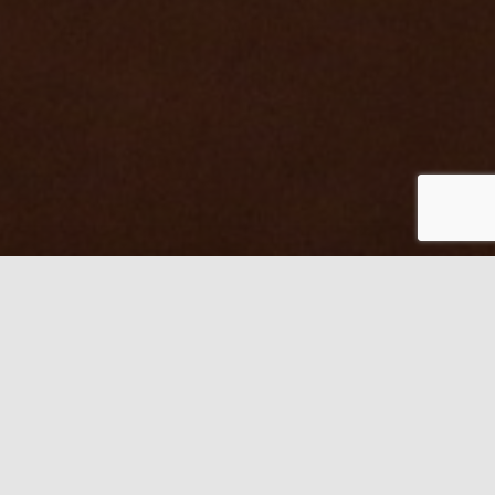
Om oss
Bevar SDA er et hjelpende og rådgivende organ for
å tilrettelegge for at KJ og evt. andre helt fritt kan
forkynne «Adventbudskapet» slik det er tenkt i
henhold til Den Hellige skrift og Profetiens Ånds